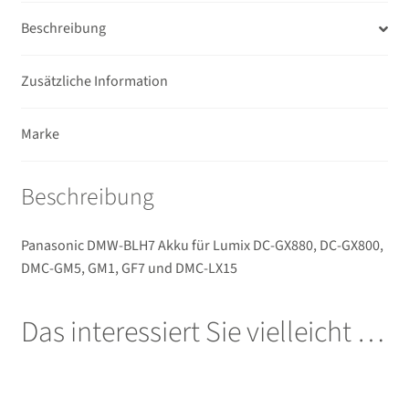
Novoflex
Beschreibung
Ferngläser
Zusätzliche Information
Unterm
Mikrofone / Monitore
Marke
öffnen
Unterm
Unterwassergehäuse
öffnen
Beschreibung
Unterm
Drucker / Scanner
öffnen
Panasonic DMW-BLH7 Akku für Lumix DC-GX880, DC-GX800,
GPS / WiFi Module
DMC-GM5, GM1, GF7 und DMC-LX15
Unterm
Schutz und Pflege
Das interessiert Sie vielleicht …
öffnen
Sucherzubehör
USB/HDMI-Kabel