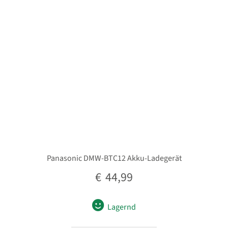
Unterm
Taschen/Rucksäcke
öffnen
Unterm
Stative
öffnen
Unterm
Second-Hand
öffnen
Panasonic DMW-BTC12 Akku-Ladegerät
€
44,99
Lagernd