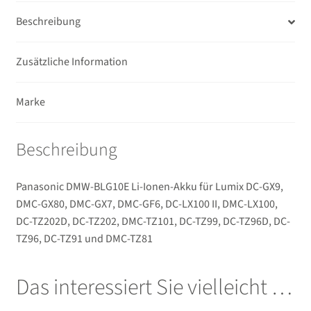
Novoflex
Beschreibung
Ferngläser
Zusätzliche Information
Unterm
Mikrofone / Monitore
Marke
öffnen
Unterm
Unterwassergehäuse
öffnen
Beschreibung
Unterm
Drucker / Scanner
öffnen
Panasonic DMW-BLG10E Li-Ionen-Akku für Lumix DC-GX9,
GPS / WiFi Module
DMC-GX80, DMC-GX7, DMC-GF6, DC-LX100 II, DMC-LX100,
DC-TZ202D, DC-TZ202, DMC-TZ101, DC-TZ99, DC-TZ96D, DC-
Unterm
Schutz und Pflege
TZ96, DC-TZ91 und DMC-TZ81
öffnen
Sucherzubehör
Das interessiert Sie vielleicht …
USB/HDMI-Kabel