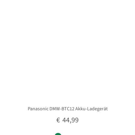
Unterm
Taschen/Rucksäcke
öffnen
Unterm
Stative
öffnen
Unterm
Second-Hand
öffnen
Panasonic DMW-BTC12 Akku-Ladegerät
€
44,99