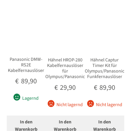
Beliebtheit
Unterm
Analoge Filme
sortiert
öffnen
Unterm
Bilderzubehör
öffnen
Unterm
Speichermedien
öffnen
Unterm
Batterie- und Handgriffe
öffnen
Panasonic DMW-
Hähnel HROP-280
Hähnel Captur
RS2E
Kabelfernauslöser
Timer Kit für
Unterm
Akkus
Kabelfernauslöser
für
Olympus/Panasonic
öffnen
Olympus/Panasonic
Funkfernauslöser
€
89,90
Unterm
Ladegeräte / Netzgeräte
€
29,90
€
89,90
öffnen
Unterm
Lagernd
Filter
öffnen
Nicht lagernd
Nicht lagernd
Unterm
Gegenlichtblenden / Deckel
öffnen
In den
In den
In den
Unterm
Warenkorb
Warenkorb
Warenkorb
Fernauslöser / Fernbedienung