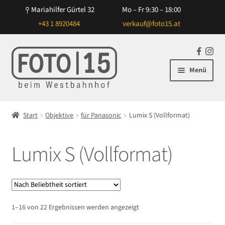
Mariahilfer Gürtel 32
Mo – Fr 9:30 – 18:00
+43 1 8920484
verkauf@foto15.at
Zur
Zum
F
In
Navigation
Inhalt
a
st
Menü
springen
springen
c
ag
e
ra
Unterm
Kameras
b
m
öffnen
Start
Objektive
für Panasonic
Lumix S (Vollformat)
o
Unterm
Objektive
o
öffnen
k
Lumix S (Vollformat)
Unterm
für Canon
öffnen
Unterm
für Nikon
öffnen
Unterm
für Sony
Nach
1–16 von 22 Ergebnissen werden angezeigt
öffnen
Beliebtheit