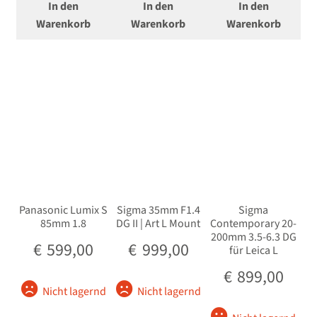
In den
In den
In den
öffnen
Warenkorb
Warenkorb
Warenkorb
Unterm
Zubehör
öffnen
Unterm
Taschen/Rucksäcke
öffnen
Unterm
Stative
öffnen
Unterm
Second-Hand
öffnen
Panasonic Lumix S
Sigma 35mm F1.4
Sigma
85mm 1.8
DG II | Art L Mount
Contemporary 20-
200mm 3.5-6.3 DG
€
599,00
€
999,00
für Leica L
€
899,00
Nicht lagernd
Nicht lagernd