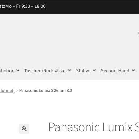
atz
Mo – Fr 9:30 – 18:00
ubehör
Taschen/Rucksäcke
Stative
Second-Hand
lformat)
Panasonic Lumix S 26mm 8.0
Panasonic Lumix 
🔍