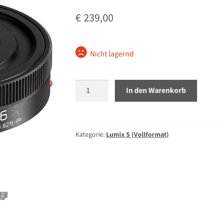
€
239,00
Nicht lagernd
Panasonic
In den Warenkorb
Lumix
S
26mm
8.0
Kategorie:
Lumix S (Vollformat)
Menge