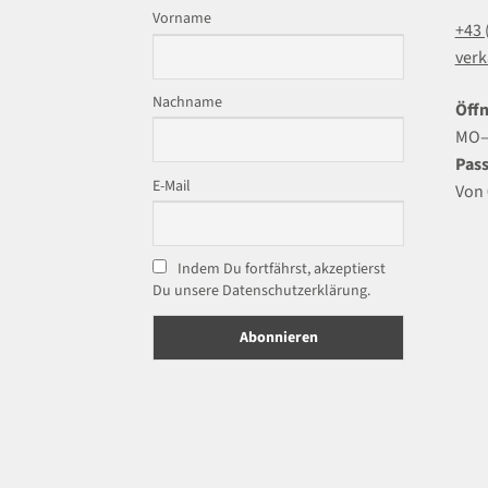
Vorname
+43 
verk
Nachname
Öffn
MO–F
Pass
E-Mail
Von 
Indem Du fortfährst, akzeptierst
Du unsere Datenschutzerklärung.