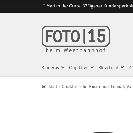
Mariahilfer Gürtel 32
Eigener Kundenparkpl
Zur
Zum
Navigation
Inhalt
springen
springen
Kameras
Objektive
Blitz/Licht
Z
Start
Objektive
für Panasonic
Lumix S (Vol