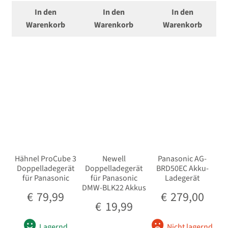
Ferngläser
In den
In den
In den
Warenkorb
Warenkorb
Warenkorb
Unterm
Mikrofone / Monitore
öffnen
Unterm
Unterwassergehäuse
öffnen
Unterm
Drucker / Scanner
öffnen
GPS / WiFi Module
Unterm
Schutz und Pflege
öffnen
Hähnel ProCube 3
Newell
Panasonic AG-
Doppelladegerät
Doppelladegerät
BRD50EC Akku-
Sucherzubehör
für Panasonic
für Panasonic
Ladegerät
DMW-BLK22 Akkus
€
79,99
€
279,00
USB/HDMI-Kabel
€
19,99
Unterm
Lagernd
Nicht lagernd
Taschen/Rucksäcke