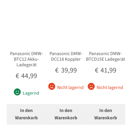
sortiert
Unterm
Analoge Filme
öffnen
Unterm
Bilderzubehör
öffnen
Unterm
Speichermedien
öffnen
Unterm
Batterie- und Handgriffe
Panasonic DMW-
Panasonic DMW-
Panasonic DMW-
öffnen
BTC12 Akku-
DCC18 Koppler
BTCD15E Ladegerät
Ladegerät
Unterm
Akkus
€
39,99
€
41,99
öffnen
€
44,99
Unterm
Ladegeräte / Netzgeräte
Nicht lagernd
Nicht lagernd
öffnen
Lagernd
für Canon
In den
In den
In den
für Nikon
Warenkorb
Warenkorb
Warenkorb
für Sony