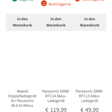
Nicht lagernd
öffnen
Unterm
Stative
öffnen
In den
In den
In den
Unterm
Warenkorb
Warenkorb
Warenkorb
Second-Hand
öffnen
Newell
Panasonic DMW-
Panasonic DMW-
Doppelladegerät
BTC14 Akku-
BTC13 Akku-
für Panasonic
Ladegerät
Ladegerät
BLG10 Akkus
€
119,99
€
49,90