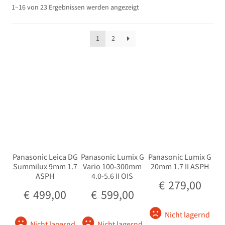
Nach
1–16 von 23 Ergebnissen werden angezeigt
für Fujifilm X-Mount
Beliebtheit
sortiert
für OM System
1
2
Unterm
für Panasonic
öffnen
Lumix S (Vollformat)
Lumix G (MicroFourThird)
für L-Mount (Leica, Sigma und Panasonic)
Panasonic Leica DG
Panasonic Lumix G
Panasonic Lumix G
Unterm
Summilux 9mm 1.7
Vario 100-300mm
20mm 1.7 II ASPH
Objektivkonverter / Vorsätze
ASPH
4.0-5.6 II OIS
öffnen
€
279,00
€
499,00
€
599,00
Zwischenringe
Nicht lagernd
Unterm
Blitz/Licht
Nicht lagernd
Nicht lagernd