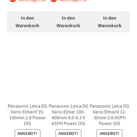
öffnen
Unterm
Zubehör
In den
In den
In den
öffnen
Warenkorb
Warenkorb
Warenkorb
Unterm
Taschen/Rucksäcke
öffnen
Unterm
Stative
öffnen
Unterm
Second-Hand
öffnen
Panasonic Leica DG
Panasonic Leica DG
Panasonic Leica DG
Vario Elmarit 35-
Vario Elmar 100-
Vario Elmarit 12-
100mm 2.8 Power
400mm 4.0-6.3 II
35mm 2.8 ASPH
OIS
ASPH Power OIS
Power OIS
ANGEBOT!
ANGEBOT!
ANGEBOT!