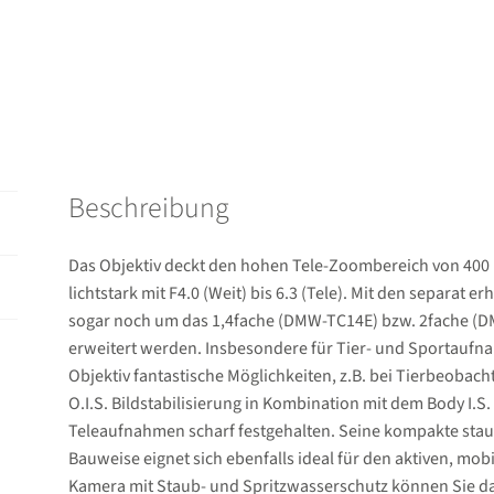
6.3
II
ASPH
Power
OIS
Menge
Beschreibung
Das Objektiv deckt den hohen Tele-Zoombereich von 400 
lichtstark mit F4.0 (Weit) bis 6.3 (Tele). Mit den separat 
sogar noch um das 1,4fache (DMW-TC14E) bzw. 2fache (
erweitert werden. Insbesondere für Tier- und Sportaufna
Objektiv fantastische Möglichkeiten, z.B. bei Tierbeobac
O.I.S. Bildstabilisierung in Kombination mit dem Body I.S.
Teleaufnahmen scharf festgehalten. Seine kompakte staub
Bauweise eignet sich ebenfalls ideal für den aktiven, mob
Kamera mit Staub- und Spritzwasserschutz können Sie da