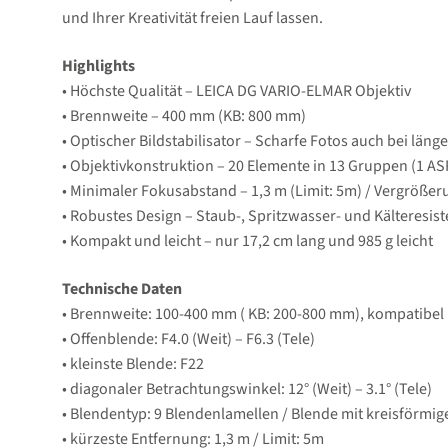
und Ihrer Kreativität freien Lauf lassen.
Highlights
• Höchste Qualität – LEICA DG VARIO-ELMAR Objektiv
• Brennweite – 400 mm (KB: 800 mm)
• Optischer Bildstabilisator – Scharfe Fotos auch bei län
• Objektivkonstruktion – 20 Elemente in 13 Gruppen (1 ASP
• Minimaler Fokusabstand – 1,3 m (Limit: 5m) / Vergrößeru
• Robustes Design – Staub-, Spritzwasser- und Kälteresist
• Kompakt und leicht – nur 17,2 cm lang und 985 g leicht
Technische Daten
• Brennweite: 100-400 mm ( KB: 200-800 mm), kompatibel 
• Offenblende: F4.0 (Weit) – F6.3 (Tele)
• kleinste Blende: F22
• diagonaler Betrachtungswinkel: 12° (Weit) – 3.1° (Tele)
• Blendentyp: 9 Blendenlamellen / Blende mit kreisförmig
• kürzeste Entfernung: 1,3 m / Limit: 5m