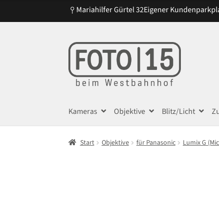
war:
ist:
Mariahilfer Gürtel 32
Eigener Kundenparkpl
€1.699,00
€1.599,00.
Zur
Zum
Navigation
Inhalt
springen
springen
Kameras
Objektive
Blitz/Licht
Z
Start
Objektive
für Panasonic
Lumix G (Mi