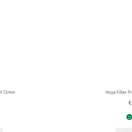
 II 72mm
Hoya Filter P
€