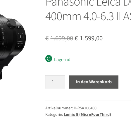
Panasonic Leica D
400mm 4.0-6.3 II 
Ursprünglicher
Aktueller
€
1.699,00
€
1.599,00
Preis
Preis
war:
ist:
Lagernd
€1.699,00
€1.599,00.
Panasonic
In den Warenkorb
Leica
DG
Vario
Elmar
Artikelnummer:
H-RSA100400
Kategorie:
Lumix G (MicroFourThird)
100-
400mm
4.0-