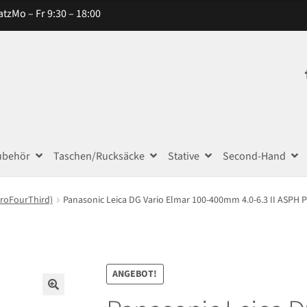
atz
Mo – Fr 9:30 – 18:00
ubehör
Taschen/Rucksäcke
Stative
Second-Hand
croFourThird)
Panasonic Leica DG Vario Elmar 100-400mm 4.0-6.3 II ASPH 
ANGEBOT!
🔍