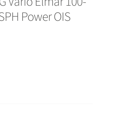
G Vario Elmar 100-
ASPH Power OIS