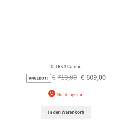
DJI RS 3 Combo
Ursprünglicher
Aktueller
€
719,00
€
609,00
ANGEBOT!
Preis
Preis
war:
ist:
Nicht lagernd
€719,00
€609,00.
In den Warenkorb