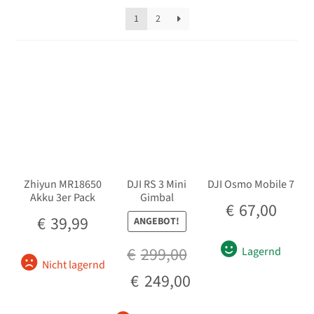
sortiert
Unterm
Stative
1
2
öffnen
Einbein / Monopod
Dreibein / Tripod
Tischstative
Schwebestativ / Gimbal
Zhiyun MR18650
DJI RS 3 Mini
DJI Osmo Mobile 7
Akku 3er Pack
Gimbal
Schulterstütze / Rig
€
67,00
€
39,99
ANGEBOT!
Stativzubehör
€
299,00
Lagernd
Nicht lagernd
Unterm
Second-Hand
Ursprünglicher
Aktueller
€
249,00
öffnen
Preis
Preis
war:
ist: