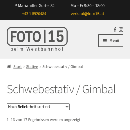
Mariahilfer Gürtel 32
Mo – Fr 9:30 – 18:00
+43 1 8920484
verkauf@foto15.at
Zur
Zum
F
In
Navigation
Inhalt
a
st
Menü
springen
springen
c
ag
e
ra
Unterm
Kameras
b
m
öffnen
Start
Stative
Schwebestativ / Gimbal
o
Unterm
Objektive
o
öffnen
k
Schwebestativ / Gimbal
Unterm
Blitz/Licht
öffnen
Unterm
Zubehör
öffnen
Unterm
Taschen/Rucksäcke
Nach
1–16 von 17 Ergebnissen werden angezeigt
öffnen
Beliebtheit