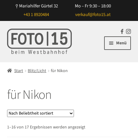
Mariahilfer Gürtel 32
Mo – Fr 9:30 – 18:00
+43 1 8920484
verkauf@foto15.at
Zur
Zum
F
In
Navigation
Inhalt
a
st
Menü
springen
springen
c
ag
e
ra
Unterm
Kameras
b
m
öffnen
Start
Blitz/Licht
für Nikon
o
Unterm
Objektive
o
öffnen
k
für Nikon
Unterm
Blitz/Licht
öffnen
für Projektoren
für Canon
Nach
1–16 von 17 Ergebnissen werden angezeigt
Beliebtheit