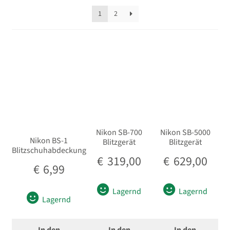
sortiert
für Nikon
1
2
für Sony
für Fujifilm
für Olympus
für Panasonic
Nikon SB-700
Nikon SB-5000
Nikon BS-1
Blitzgerät
Blitzgerät
Dauerlicht
Blitzschuhabdeckung
€
319,00
€
629,00
€
6,99
Ringlicht
Lagernd
Lagernd
Lagernd
Studioblitze / Hintergründe
Reflektoren / Diffusoren