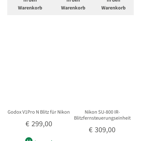
In den
In den
In den
Warenkorb
Warenkorb
Warenkorb
Blitz und Lichtzubehör
Unterm
Zubehör
öffnen
Unterm
Taschen/Rucksäcke
öffnen
Unterm
Stative
öffnen
Unterm
Second-Hand
öffnen
Godox V1Pro N Blitz für Nikon
Nikon SU-800 IR-
Blitzfernsteuerungseinheit
€
299,00
€
309,00