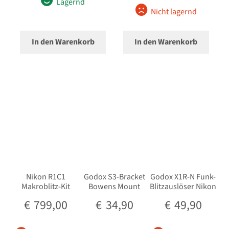
Lagernd
Nicht lagernd
In den Warenkorb
In den Warenkorb
Nikon R1C1
Godox S3-Bracket
Godox X1R-N Funk-
Makroblitz-Kit
Bowens Mount
Blitzauslöser Nikon
€
799,00
€
34,90
€
49,90