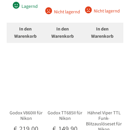
Lagernd
Nicht lagernd
Nicht lagernd
In den
In den
In den
Warenkorb
Warenkorb
Warenkorb
Godox V860III für
Godox TT685II für
Hähnel Viper TTL
Nikon
Nikon
Funk-
Blitzauslöseset für
€
219,00
€
149,90
Nikon