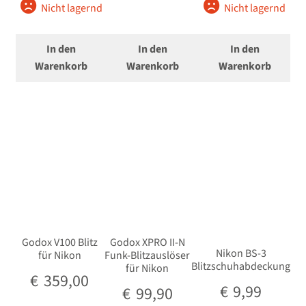
Nicht lagernd
Nicht lagernd
In den
In den
In den
Warenkorb
Warenkorb
Warenkorb
Godox V100 Blitz
Godox XPRO II-N
Nikon BS-3
für Nikon
Funk-Blitzauslöser
Blitzschuhabdeckung
für Nikon
€
359,00
€
9,99
€
99,90