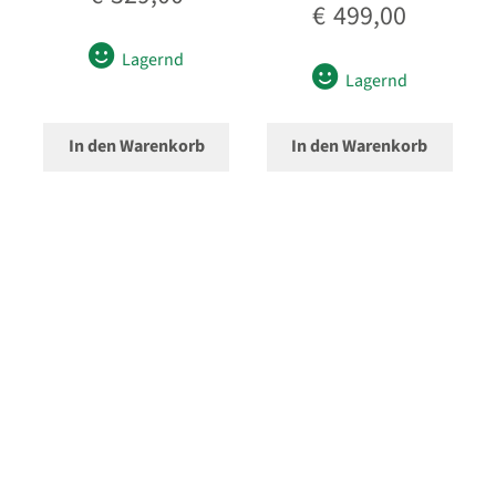
€
499,00
USB/HDMI-Kabel
Lagernd
Unterm
Lagernd
Taschen/Rucksäcke
öffnen
Unterm
Stative
In den Warenkorb
In den Warenkorb
öffnen
Unterm
Second-Hand
öffnen