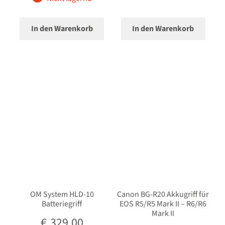
öffnen
Novoflex
In den Warenkorb
In den Warenkorb
Ferngläser
Unterm
Mikrofone / Monitore
öffnen
Unterm
Unterwassergehäuse
öffnen
Unterm
Drucker / Scanner
öffnen
GPS / WiFi Module
Unterm
Schutz und Pflege
öffnen
OM System HLD-10
Canon BG-R20 Akkugriff für
Batteriegriff
EOS R5/R5 Mark II – R6/R6
Sucherzubehör
Mark II
€
329,00