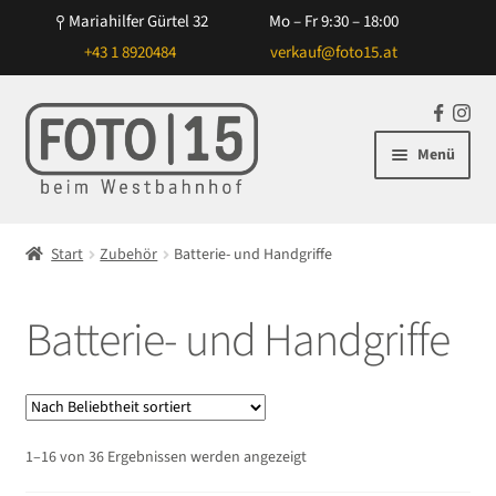
Mariahilfer Gürtel 32
Mo – Fr 9:30 – 18:00
+43 1 8920484
verkauf@foto15.at
Zur
Zum
F
In
Navigation
Inhalt
a
st
Menü
springen
springen
c
ag
e
ra
Unterm
Kameras
b
m
öffnen
Start
Zubehör
Batterie- und Handgriffe
o
Unterm
Objektive
o
öffnen
k
Batterie- und Handgriffe
Unterm
Blitz/Licht
öffnen
Unterm
Zubehör
öffnen
Unterm
NiSi Filtersysteme
Nach
1–16 von 36 Ergebnissen werden angezeigt
öffnen
Beliebtheit