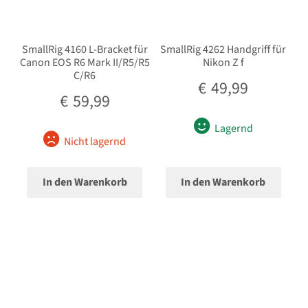
SmallRig 4160 L-Bracket für
SmallRig 4262 Handgriff für
Canon EOS R6 Mark II/R5/R5
Nikon Z f
C/R6
€
49,99
€
59,99
Lagernd
Nicht lagernd
In den Warenkorb
In den Warenkorb