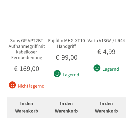
Sony GP-VPT2BT
Fujifilm MHG-XT10
Varta V13GA / LR44
Aufnahmegriff mit
Handgriff
€
4,99
kabelloser
€
99,00
Fernbedienung
€
169,00
Lagernd
Lagernd
Nicht lagernd
In den
In den
In den
Warenkorb
Warenkorb
Warenkorb