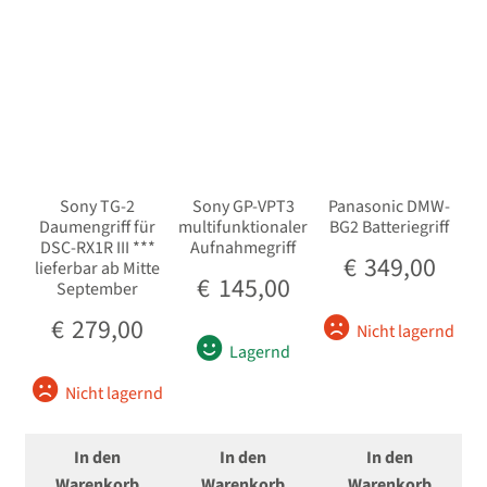
Sony TG-2
Sony GP-VPT3
Panasonic DMW-
Daumengriff für
multifunktionaler
BG2 Batteriegriff
DSC-RX1R III ***
Aufnahmegriff
€
349,00
lieferbar ab Mitte
€
145,00
September
€
279,00
Nicht lagernd
Lagernd
Nicht lagernd
In den
In den
In den
Warenkorb
Warenkorb
Warenkorb