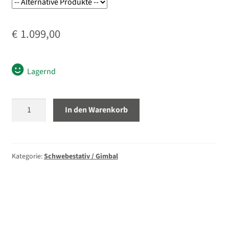
€
1.099,00
Lagernd
DJI
In den Warenkorb
RS
4
Pro
Combo
Kategorie:
Schwebestativ / Gimbal
Menge