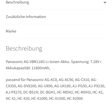
Beschreibung
Novoflex
Zusätzliche Information
Ferngläser
Unterm
Marke
Mikrofone / Monitore
öffnen
Unterm
Unterwassergehäuse
Beschreibung
öffnen
Unterm
Drucker / Scanner
Panasonic AG-VBR118G Li-Ionen-Akku. Spannung: 7.28V •
öffnen
Akkukapazität: 11800mAh,
GPS / WiFi Module
passend für Panasonic AG-AC8, AG-AC90, AG-CX10, AG-
Unterm
Schutz und Pflege
CX350, AG-DVX200, AG-UX90, AG-UX180, AJ-PG50, AJ-PX230,
öffnen
AJ-PX270, DC-BS1H, DC-BGH1, HC-MDH2, HC-MDH3, HC-X2,
HC-X1, HC-X20, HC-X1000, HC-X1500, HC-X2000
Sucherzubehör
USB/HDMI-Kabel