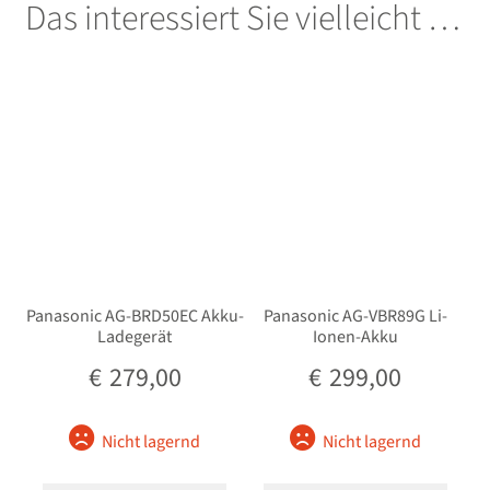
Das interessiert Sie vielleicht …
Unterm
Taschen/Rucksäcke
öffnen
Unterm
Stative
öffnen
Unterm
Second-Hand
öffnen
Panasonic AG-BRD50EC Akku-
Panasonic AG-VBR89G Li-
Ladegerät
Ionen-Akku
€
279,00
€
299,00
Nicht lagernd
Nicht lagernd