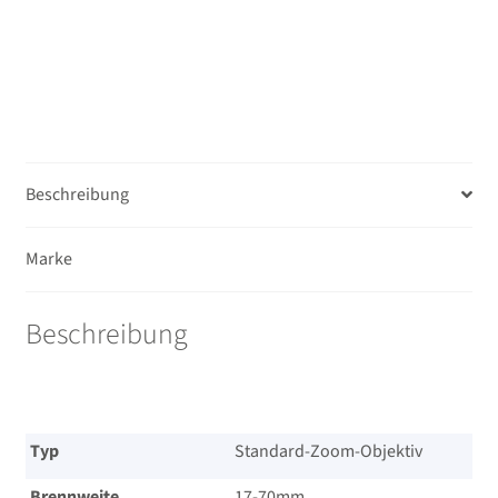
A
VC
RXD
für
Sony
E
–
Beschreibung
5
Jahre
Marke
Garantie
nach
Registrierung!
Beschreibung
Menge
Typ
Standard-Zoom-Objektiv
Brennweite
17-70mm