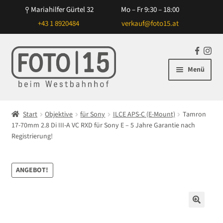
Mariahilfer Gürtel 32
Mo – Fr 9:30 – 18:00
+43 1 8920484
verkauf@foto15.at
Zur
Zum
F
In
Navigation
Inhalt
a
st
Menü
springen
springen
c
ag
e
ra
Unterm
Kameras
b
m
öffnen
Start
Objektive
für Sony
ILCE APS-C (E-Mount)
Tamron
o
Unterm
17-70mm 2.8 Di III-A VC RXD für Sony E – 5 Jahre Garantie nach
Objektive
o
öffnen
Registrierung!
k
Unterm
für Canon
öffnen
ANGEBOT!
Unterm
für Nikon
öffnen
Unterm
für Sony
🔍
öffnen