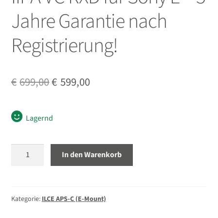
öffnen
Jahre Garantie nach
Unterm
Zubehör
öffnen
Registrierung!
Unterm
Taschen/Rucksäcke
öffnen
Unterm
Stative
Ursprünglicher
Aktueller
€
699,00
€
599,00
öffnen
Preis
Preis
Unterm
Second-Hand
öffnen
war:
ist:
Lagernd
€699,00
€599,00.
Tamron
In den Warenkorb
17-
70mm
2.8
Di
Kategorie:
ILCE APS-C (E-Mount)
III-