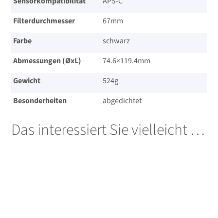
Sensorkompatibilität
APS-C
Filterdurchmesser
67mm
Farbe
schwarz
Abmessungen (ØxL)
74.6×119.4mm
Gewicht
524g
Besonderheiten
abgedichtet
Das interessiert Sie vielleicht …