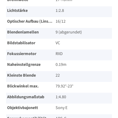
Lichtstärke
1:2.8
Optischer Aufbau (Linsen/Gruppen)
16/​12
Blendenlamellen
9 (abgerundet)
Bildstabilisator
VC
Fokussiermotor
RXD
Naheinstellgrenze
0.19m
Kleinste Blende
22
Blickwinkel max.
79.92°-23°
Abbildungsmaßstab
1:4.80
Objektivbajonett
Sony E