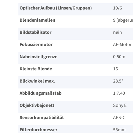
Optischer Aufbau (Linsen/Gruppen)
10/​6
Blendenlamellen
9 (abgeru
Bildstabilisator
nein
Fokussiermotor
AF-Motor
Naheinstellgrenze
0.50m
Kleinste Blende
16
Blickwinkel max.
28.5°
Abbildungsmaßstab
1:7.40
Objektivbajonett
Sony E
Sensorkompatibilität
APS-C
Filterdurchmesser
55mm