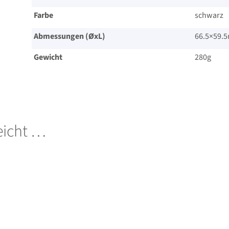
Farbe
schwarz
Abmessungen (ØxL)
66.5×59.
Gewicht
280g
leicht …