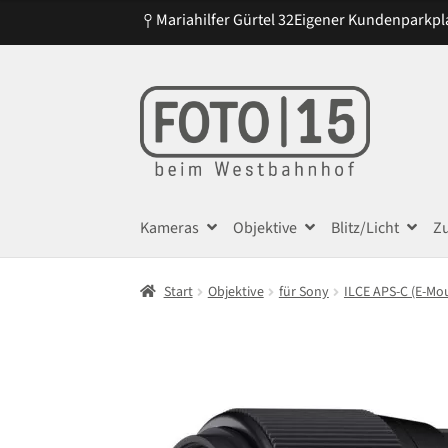
Mariahilfer Gürtel 32
Eigener Kundenparkpl
Zur
Zum
Navigation
Inhalt
springen
springen
Kameras
Objektive
Blitz/Licht
Z
Start
Objektive
für Sony
ILCE APS-C (E-Mo