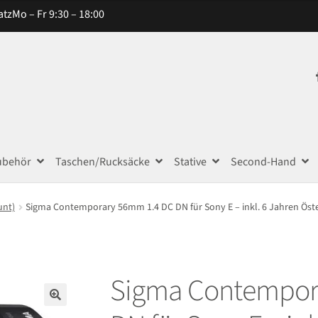
atz
Mo – Fr 9:30 – 18:00
ubehör
Taschen/Rucksäcke
Stative
Second-Hand
unt)
Sigma Contemporary 56mm 1.4 DC DN für Sony E – inkl. 6 Jahren Öste
Sigma Contempor
🔍