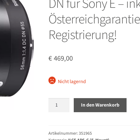
DN für Sony E – ink
Österreichgaranti
Registrierung!
€
469,00
Nicht lagernd
Sigma
In den Warenkorb
Contemporary
56mm
1.4
DC
Artikelnummer:
351965