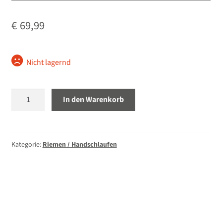
Unterm
Stative
€
69,99
öffnen
Unterm
Second-Hand
öffnen
Nicht lagernd
Peak
In den Warenkorb
Design
Slide
Lite
Trageriemen
Kategorie:
Riemen / Handschlaufen
schwarz
Menge