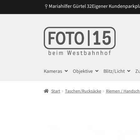
Mariahilfer Gürtel 32
Eigener Kundenparkpl
Zur
Zum
Navigation
Inhalt
springen
springen
Kameras
Objektive
Blitz/Licht
Z
Start
Taschen/Rucksäcke
Riemen / Handsch