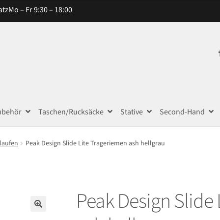
atz
Mo – Fr 9:30 – 18:00
ubehör
Taschen/Rucksäcke
Stative
Second-Hand
laufen
Peak Design Slide Lite Trageriemen ash hellgrau
Peak Design Slide 
🔍