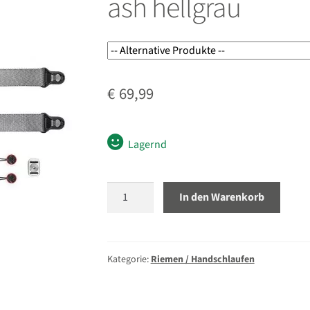
ash hellgrau
€
69,99
Lagernd
Peak
In den Warenkorb
Design
Slide
Lite
Trageriemen
Kategorie:
Riemen / Handschlaufen
ash
hellgrau