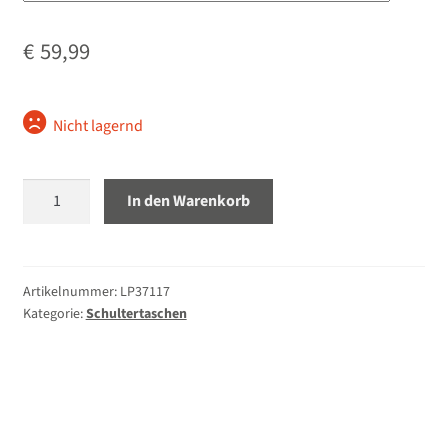
Unterm
Stative
€
59,99
öffnen
Unterm
Second-Hand
öffnen
Nicht lagernd
Lowepro
In den Warenkorb
Nova
140
AW
II
Artikelnummer:
LP37117
Kategorie:
Schultertaschen
schwarz
Menge