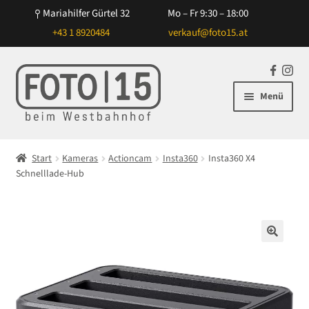
Mariahilfer Gürtel 32
Mo – Fr 9:30 – 18:00
+43 1 8920484
verkauf@foto15.at
Zur
Zum
F
In
Navigation
Inhalt
a
st
Menü
springen
springen
c
ag
e
ra
Unterm
Kameras
b
m
öffnen
Start
Kameras
Actioncam
Insta360
Insta360 X4
o
Unterm
Schnelllade-Hub
Mit Wechselobjektiv
o
öffnen
k
Unterm
Ohne Wechselobjektiv
öffnen
Unterm
Videokameras
🔍
öffnen
Unterm
Drohnen
öffnen