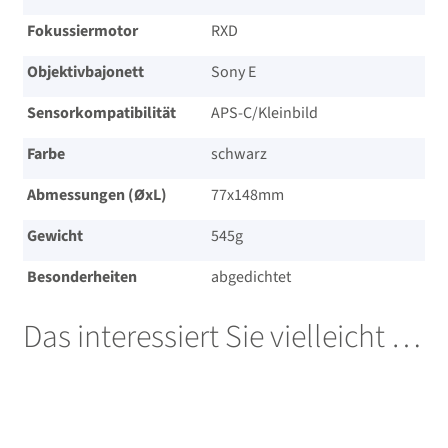
Fokussiermotor
RXD
Objektivbajonett
Sony E
Sensorkompatibilität
APS-C/​Kleinbild
Farbe
schwarz
Abmessungen (ØxL)
77x148mm
Gewicht
545g
Besonderheiten
abgedichtet
Das interessiert Sie vielleicht …