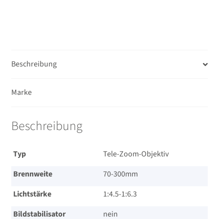
für
Sony
E
–
5
Beschreibung
Jahre
Garantie
Marke
nach
Registrierung!
Menge
Beschreibung
Typ
Tele-Zoom-Objektiv
Brennweite
70-300mm
Lichtstärke
1:4.5-1:6.3
Bildstabilisator
nein