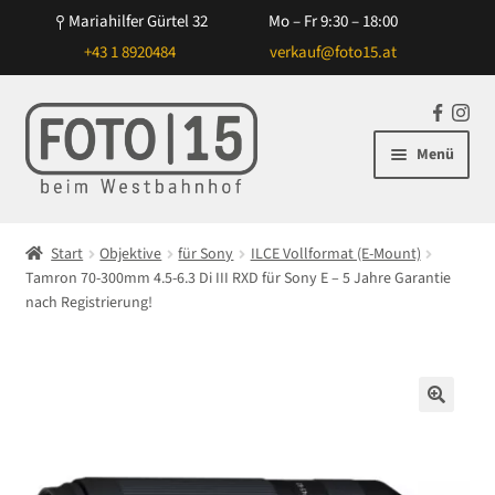
Mariahilfer Gürtel 32
Mo – Fr 9:30 – 18:00
+43 1 8920484
verkauf@foto15.at
Zur
Zum
F
In
Navigation
Inhalt
a
st
Menü
springen
springen
c
ag
e
ra
Unterm
Kameras
b
m
öffnen
Start
Objektive
für Sony
ILCE Vollformat (E-Mount)
o
Unterm
Tamron 70-300mm 4.5-6.3 Di III RXD für Sony E – 5 Jahre Garantie
Objektive
o
öffnen
nach Registrierung!
k
Unterm
für Canon
öffnen
Unterm
für Nikon
öffnen
🔍
Unterm
für Sony
öffnen