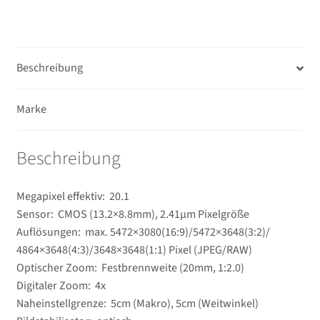
Unterm
Second-Hand
öffnen
Beschreibung
Marke
Beschreibung
Megapixel effektiv: 20.1
Sensor: CMOS (13.2×8.8mm), 2.41µm Pixelgröße
Auflösungen: max. 5472×3080(16:9)/​5472×3648(3:2)/​
4864×3648(4:3)/​3648×3648(1:1) Pixel (JPEG/​RAW)
Optischer Zoom: Festbrennweite (20mm, 1:2.0)
Digitaler Zoom: 4x
Naheinstellgrenze: 5cm (Makro), 5cm (Weitwinkel)