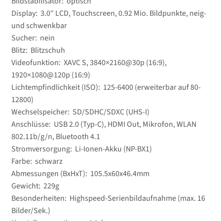
Bildstabilisator: optisch
Display: 3.0″ LCD, Touchscreen, 0.92 Mio. Bildpunkte, neig-
und schwenkbar
Sucher: nein
Blitz: Blitzschuh
Videofunktion: XAVC S, 3840×2160@30p (16:9),
1920×1080@120p (16:9)
Lichtempfindlichkeit (ISO): 125-6400 (erweiterbar auf 80-
12800)
Wechselspeicher: SD/​SDHC/​SDXC (UHS-I)
Anschlüsse: USB 2.0 (Typ-C), HDMI Out, Mikrofon, WLAN
802.11b/​g/​n, Bluetooth 4.1
Stromversorgung: Li-Ionen-Akku (NP-BX1)
Farbe: schwarz
Abmessungen (BxHxT): 105.5x60x46.4mm
Gewicht: 229g
Besonderheiten: Highspeed-Serienbildaufnahme (max. 16
Bilder/​Sek.)