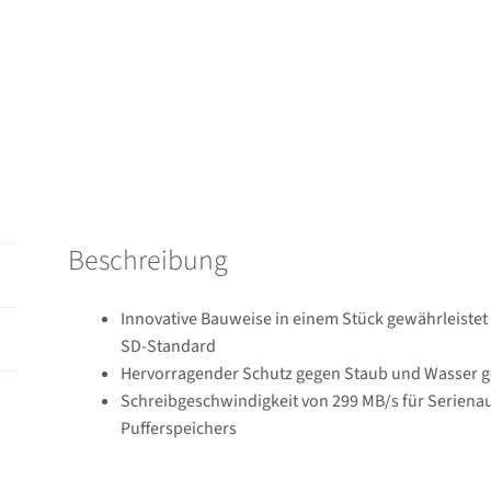
256GB,
UHS-
II
U3
Menge
Beschreibung
Innovative Bauweise in einem Stück gewährleistet 
SD-Standard
Hervorragender Schutz gegen Staub und Wasser 
Schreibgeschwindigkeit von 299 MB/s für Serien
Pufferspeichers