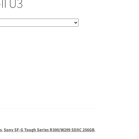
II U3
s
,
Sony SF-G Tough Series R300/W299 SDXC 256GB
,