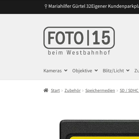
Mariahilfer Gürtel 32
Eigener Kundenparkpl
Zur
Zum
Navigation
Inhalt
springen
springen
Kameras
Objektive
Blitz/Licht
Z
Start
Zubehör
Speichermedien
SD / SDHC 