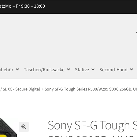
atz
Mo – Fr 9:30 – 18:00
ubehör
Taschen/Rucksäcke
Stative
Second-Hand
/ SDXC - Secure Digital
Sony SF-G Tough Series R300/W299 SDXC 256GB, UH
Sony SF-G Tough 
🔍