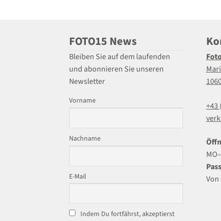
FOTO15 News
Ko
Bleiben Sie auf dem laufenden
Fot
und abonnieren Sie unseren
Mari
Newsletter
106
Vorname
+43 
verk
Nachname
Öffn
MO–F
Pass
E-Mail
Von 
Indem Du fortfährst, akzeptierst