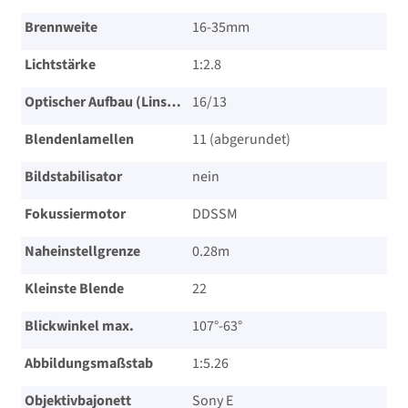
Einreichung)***
Brennweite
16-35mm
Menge
Lichtstärke
1:2.8
Optischer Aufbau (Linsen/Gruppen)
16/​13
Blendenlamellen
11 (abgerundet)
Bildstabilisator
nein
Fokussiermotor
DDSSM
Naheinstellgrenze
0.28m
Kleinste Blende
22
Blickwinkel max.
107°-63°
Abbildungsmaßstab
1:5.26
Objektivbajonett
Sony E