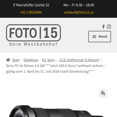
Mariahilfer Gürtel 32
Mo – Fr 9:30 – 18:00
+43 1 8920484
verkauf@foto15.at
Zur
Zum
F
In
Navigation
Inhalt
a
st
Menü
springen
springen
c
ag
e
ra
Unterm
Kameras
b
m
öffnen
Start
Objektive
für Sony
ILCE Vollformat (E-Mount)
o
Unterm
Sony FE 16-35mm 2.8 GM ***Jetzt 200 € Sony Cashback sichern –
Objektive
o
öffnen
gültig vom 1. April bis 31. Juli 2026 (nach Einreichung)***
k
Unterm
für Canon
öffnen
Unterm
für Nikon
öffnen
🔍
Unterm
für Sony
öffnen