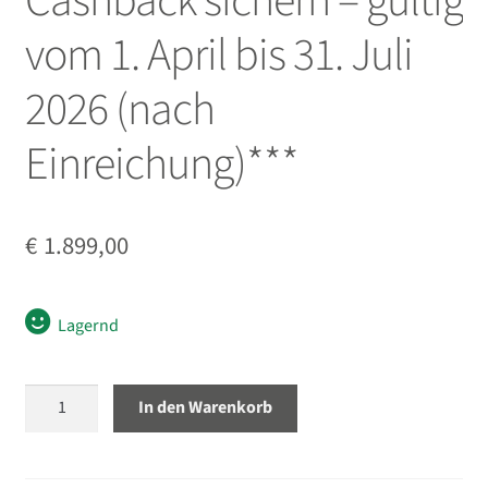
Cashback sichern – gültig
öffnen
vom 1. April bis 31. Juli
Unterm
Zubehör
öffnen
2026 (nach
Unterm
Taschen/Rucksäcke
öffnen
Einreichung)***
Unterm
Stative
öffnen
Unterm
Second-Hand
€
1.899,00
öffnen
Lagernd
Sony
In den Warenkorb
FE
16-
35mm