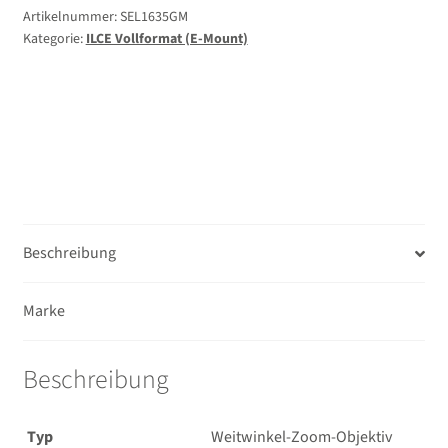
2.8
Artikelnummer:
SEL1635GM
Kategorie:
ILCE Vollformat (E-Mount)
GM
***Jetzt
200
€
Sony
Cashback
sichern
–
gültig
Beschreibung
vom
1.
Marke
April
bis
31.
Beschreibung
Juli
2026
Typ
Weitwinkel-Zoom-Objektiv
(nach