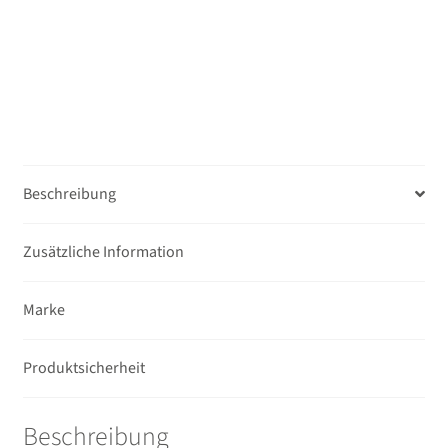
VIIA
Unterm
Second-Hand
Set
öffnen
mit
Tasche+64GB+2.Akku
Menge
Beschreibung
Zusätzliche Information
Marke
Produktsicherheit
Beschreibung