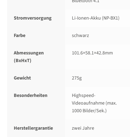
Bluetooth 4.1
Stromversorgung
Li-Ionen-Akku (NP-BX1)
Farbe
schwarz
Abmessungen
101.6×58.1×42.8mm
(BxHxT)
Gewicht
275g
Besonderheiten
Highspeed-
Videoaufnahme (max.
1000 Bilder/​Sek.)
Herstellergarantie
zwei Jahre