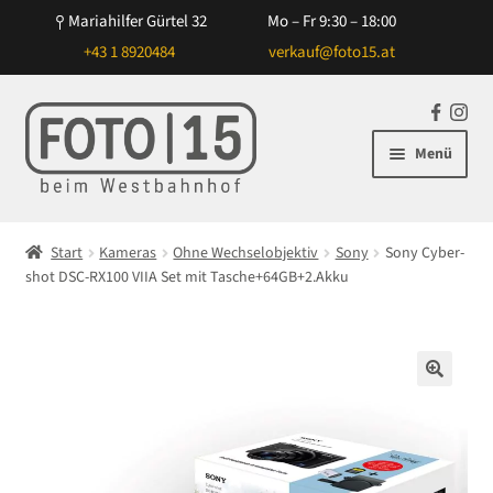
Mariahilfer Gürtel 32
Mo – Fr 9:30 – 18:00
+43 1 8920484
verkauf@foto15.at
Zur
Zum
F
In
Navigation
Inhalt
a
st
Menü
springen
springen
c
ag
e
ra
Unterm
Kameras
b
m
öffnen
Start
Kameras
Ohne Wechselobjektiv
Sony
Sony Cyber-
o
Unterm
shot DSC-RX100 VIIA Set mit Tasche+64GB+2.Akku
Mit Wechselobjektiv
o
öffnen
k
Unterm
Ohne Wechselobjektiv
öffnen
point and shoot – analog
🔍
point and shoot – digital