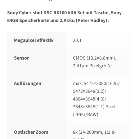
Sony Cyber-shot DSC-RX100 VIIA Set mit Tasche, Sony
64GB Speicherkarte und 2.Akku (Peter Hadley):
Megapixel effektiv
20.1
Sensor
CMOS (13.2×8.8mm),
2.41µm Pixelgröße
Auflösungen
max. 5472×3080(16:9)/​
5472×3648(3:2)/​
4864×3648(4:3)/​
3648×3648(1:1) Pixel
(JPEG/​RAW)
Optischer Zoom
8x (24-200mm, 1:2.8-