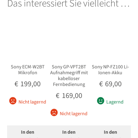
Das interessiert Sie vielleicht …
Sony ECM-W2BT
Sony GP-VPT2BT
Sony NP-FZ100 Li-
Mikrofon
Aufnahmegriff mit
Ionen-Akku
kabelloser
€
199,00
€
69,00
Fernbedienung
€
169,00
Nicht lagernd
Lagernd
Nicht lagernd
In den
In den
In den