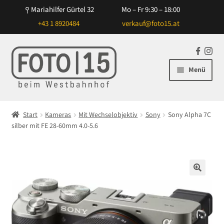
Mariahilfer Gürtel 32
Mo – Fr 9:30 – 18:00
+43 1 8920484
verkauf@foto15.at
Zur
Zum
F
In
Navigation
Inhalt
a
st
Menü
springen
springen
c
ag
e
ra
Unterm
Kameras
b
m
öffnen
Start
Kameras
Mit Wechselobjektiv
Sony
Sony Alpha 7C
o
Unterm
silber mit FE 28-60mm 4.0-5.6
Mit Wechselobjektiv
o
öffnen
k
Canon
Nikon
🔍
Sony