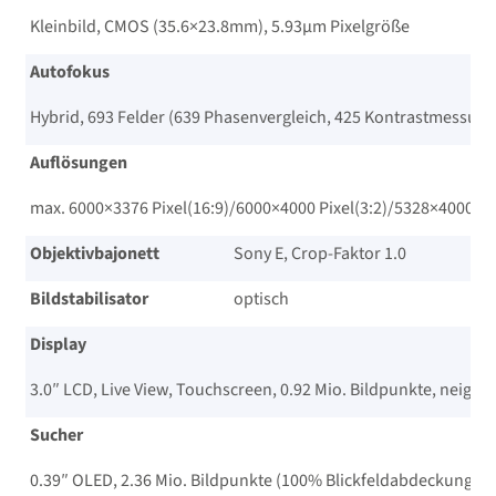
Kleinbild, CMOS (35.6×23.8mm), 5.93µm Pixelgröße
Autofokus
Hybrid, 693 Felder (639 Phasenvergleich, 425 Kontrastmessung
Auflösungen
max. 6000×3376 Pixel(16:9)/​6000×4000 Pixel(3:2)/​5328×4000 Pix
Objektivbajonett
Sony E, Crop-Faktor 1.0
Bildstabilisator
optisch
Display
3.0″ LCD, Live View, Touchscreen, 0.92 Mio. Bildpunkte, neig-
Sucher
0.39″ OLED, 2.36 Mio. Bildpunkte (100% Blickfeldabdeckung, 0