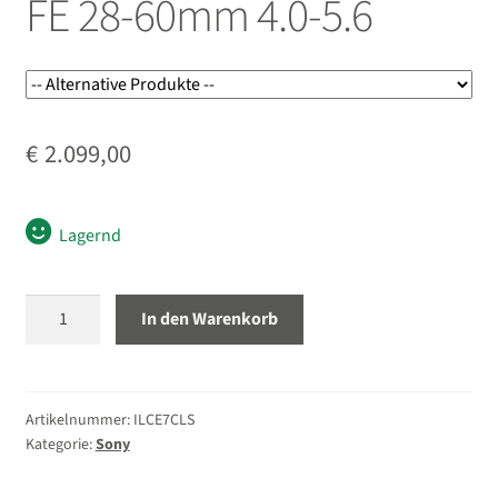
FE 28-60mm 4.0-5.6
öffnen
Unterm
Objektive
öffnen
Unterm
Blitz/Licht
öffnen
€
2.099,00
Unterm
Zubehör
öffnen
Unterm
Taschen/Rucksäcke
Lagernd
öffnen
Unterm
Stative
Sony
öffnen
In den Warenkorb
Alpha
Unterm
Second-Hand
7C
öffnen
silber
mit
Artikelnummer:
ILCE7CLS
Kategorie:
Sony
FE
28-