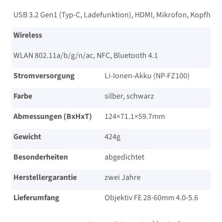
USB 3.2 Gen1 (Typ-C, Ladefunktion), HDMI, Mikrofon, Kopfhör
Wireless
WLAN 802.11a/​b/​g/​n/​ac, NFC, Bluetooth 4.1
Stromversorgung
Li-Ionen-Akku (NP-FZ100)
Farbe
silber, schwarz
Abmessungen (BxHxT)
124×71.1×59.7mm
Gewicht
424g
Besonderheiten
abgedichtet
Herstellergarantie
zwei Jahre
Lieferumfang
Objektiv FE 28-60mm 4.0-5.6