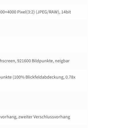
00×4000 Pixel(3:2) (JPEG/​RAW), 14bit
chscreen, 921600 Bildpunkte, neigbar
punkte (100% Blickfeldabdeckung, 0.78x
ssvorhang, zweiter Verschlussvorhang