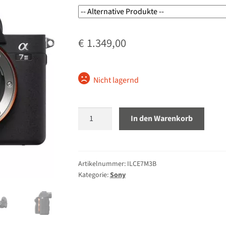
€
1.349,00
Nicht lagernd
Sony
In den Warenkorb
Alpha
7
III
Gehäuse
Artikelnummer:
ILCE7M3B
Kategorie:
Sony
Menge