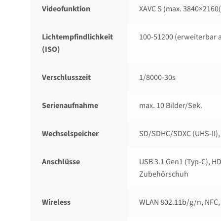
Videofunktion
XAVC S (max. 3840×2160(
Lichtempfindlichkeit
100-51200 (erweiterbar 
(ISO)
Verschlusszeit
1/​8000-30s
Serienaufnahme
max. 10 Bilder/​Sek.
Wechselspeicher
SD/​SDHC/​SDXC (UHS-II)
Anschlüsse
USB 3.1 Gen1 (Typ-C), HD
Zubehörschuh
Wireless
WLAN 802.11b/​g/​n, NFC,