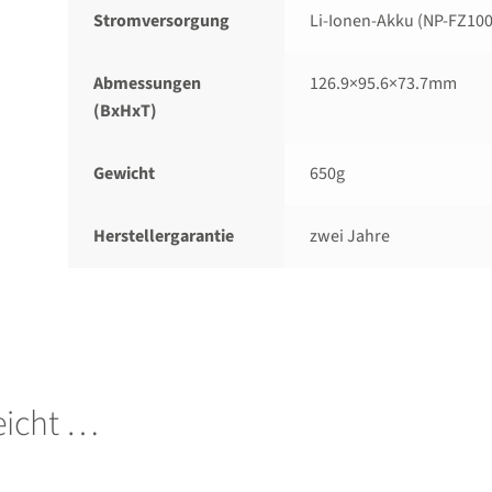
Stromversorgung
Li-Ionen-Akku (NP-FZ100
Abmessungen
126.9×95.6×73.7mm
(BxHxT)
Gewicht
650g
Herstellergarantie
zwei Jahre
leicht …