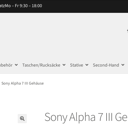
atz
Mo – Fr 9:30 – 18:00
ubehör
Taschen/Rucksäcke
Stative
Second-Hand
Sony Alpha 7 III Gehäuse
Sony Alpha 7 III G
🔍