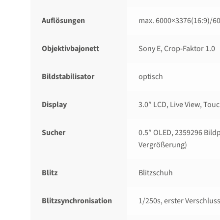
Auflösungen
max. 6000×3376(16:9)/​60
Objektivbajonett
Sony E, Crop-Faktor 1.0
Bildstabilisator
optisch
Display
3.0″ LCD, Live View, Tou
Sucher
0.5″ OLED, 2359296 Bild
Vergrößerung)
Blitz
Blitzschuh
Blitzsynchronisation
1/​250s, erster Verschlu