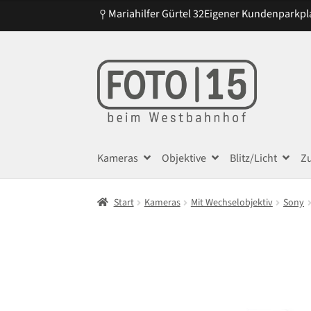
Mariahilfer Gürtel 32
Eigener Kundenparkpl
Zur
Zum
Navigation
Inhalt
springen
springen
Kameras
Objektive
Blitz/Licht
Z
Start
Kameras
Mit Wechselobjektiv
Sony