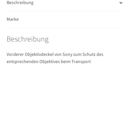
Beschreibung
Ferngläser
Marke
Unterm
Mikrofone / Monitore
öffnen
Unterm
Beschreibung
Unterwassergehäuse
öffnen
Unterm
Drucker / Scanner
Vorderer Objektivdeckel von Sony zum Schutz des
öffnen
entsprechenden Objektives beim Transport
GPS / WiFi Module
Unterm
Schutz und Pflege
öffnen
Sucherzubehör
USB/HDMI-Kabel
Unterm
Taschen/Rucksäcke