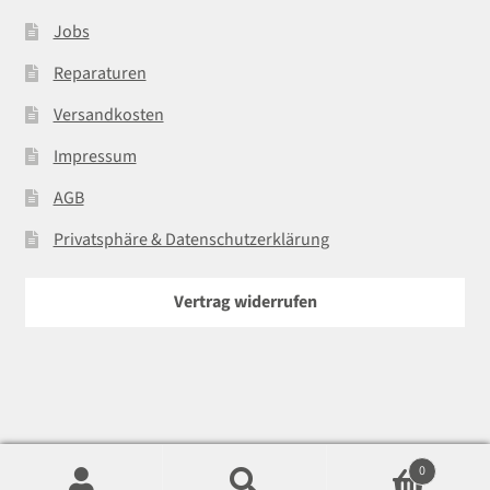
Jobs
Reparaturen
Versandkosten
Impressum
AGB
Privatsphäre & Datenschutzerklärung
Vertrag widerrufen
0
© Foto15 GmbH | 2026
In
F
Suchen
Suchen