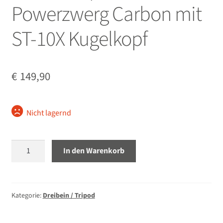
Powerzwerg Carbon mit
ST-10X Kugelkopf
€
149,90
Nicht lagernd
Sirui
In den Warenkorb
Compact
XS
Powerzwerg
Carbon
Kategorie:
Dreibein / Tripod
mit
ST-