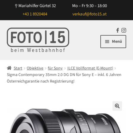
Mariahilfer Gürtel 32
Mo – Fr 9:30 – 18:00
+43 1 8920484
verkauf@foto15.at
Zur
Zum
F
In
Navigation
Inhalt
a
st
Menü
springen
springen
c
ag
e
ra
Unterm
Kameras
b
m
öffnen
Start
Objektive
für Sony
ILCE Vollformat (E-Mount)
o
Unterm
Sigma Contemporary 35mm 2.0 DG DN für Sony E – inkl. 6 Jahren
Objektive
o
öffnen
Österreichgarantie nach Registrierung!
k
Unterm
für Canon
öffnen
Unterm
für Nikon
öffnen
🔍
Unterm
für Sony
öffnen