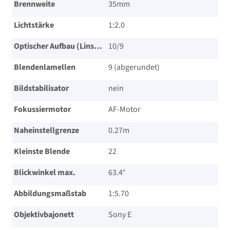
Brennweite
35mm
Lichtstärke
1:2.0
Optischer Aufbau (Linsen/Gruppen)
10/​9
Blendenlamellen
9 (abgerundet)
Bildstabilisator
nein
Fokussiermotor
AF-Motor
Naheinstellgrenze
0.27m
Kleinste Blende
22
Blickwinkel max.
63.4°
Abbildungsmaßstab
1:5.70
Objektivbajonett
Sony E