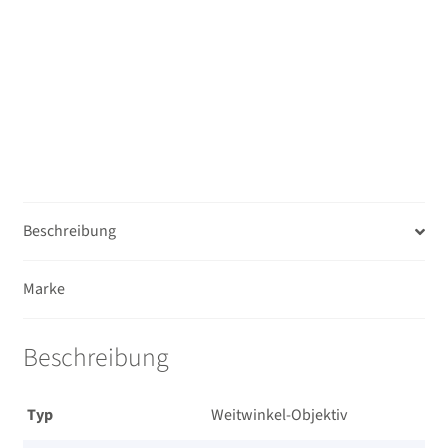
für
Sony
E
–
inkl.
6
Jahren
Österreichgarantie
nach
Beschreibung
Registrierung!
Menge
Marke
Beschreibung
Typ
Weitwinkel-Objektiv