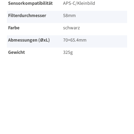
Sensorkompatibilität
APS-C/​Kleinbild
Filterdurchmesser
58mm
Farbe
schwarz
Abmessungen (ØxL)
70×65.4mm
Gewicht
325g