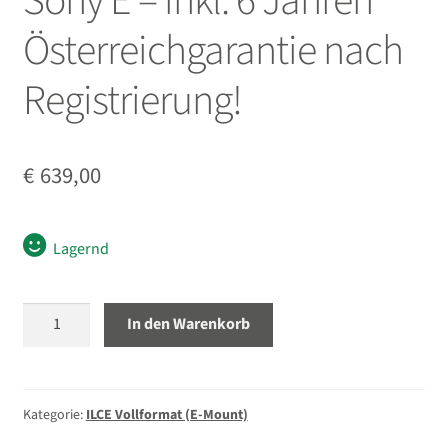
Sony E – inkl. 6 Jahren
öffnen
Österreichgarantie nach
Unterm
Zubehör
öffnen
Registrierung!
Unterm
Taschen/Rucksäcke
öffnen
Unterm
Stative
€
639,00
öffnen
Unterm
Second-Hand
öffnen
Lagernd
Sigma
In den Warenkorb
Contemporary
35mm
2.0
DG
Kategorie:
ILCE Vollformat (E-Mount)
DN