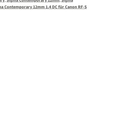
ary
,
Sigma Contemporary 12mm
,
Sigma
ma Contemporary 12mm 1.4 DC für Canon RF-S