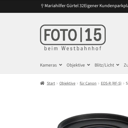
Mariahilfer Gürtel 32
Eigener Kundenparkpl
Zur
Zum
Navigation
Inhalt
springen
springen
Kameras
Objektive
Blitz/Licht
Z
Start
Objektive
für Canon
EOS-R (RF-S)
S