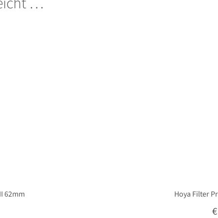
leicht …
 II 62mm
Hoya Filter P
€