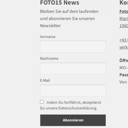
FOTO15 News
Ko
Bleiben Sie auf dem laufenden
Fot
und abonnieren Sie unseren
Mari
Newsletter
106
Vorname
+43 
verk
Nachname
Öffn
MO–F
Pass
E-Mail
Von 
Indem Du fortfährst, akzeptierst
Du unsere Datenschutzerklärung.