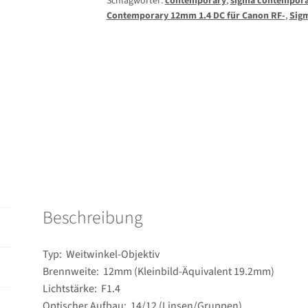
Schlagwörter:
contemporary
,
sigma contempor
für
Contemporary 12mm 1.4 DC für Canon RF-
,
Sig
Canon
RF-
S
–
inkl.
6
Jahren
Österreichgarantie
nach
Registrierung!
Menge
Beschreibung
Typ: Weitwinkel-Objektiv
Brennweite: 12mm (Kleinbild-Äquivalent 19.2mm)
Lichtstärke: F1.4
Optischer Aufbau: 14/​12 (Linsen/​Gruppen)