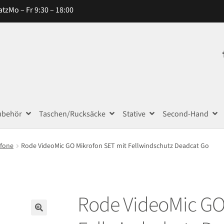
atz
Mo – Fr 9:30 – 18:00
ubehör
Taschen/Rucksäcke
Stative
Second-Hand
ofone
Rode VideoMic GO Mikrofon SET mit Fellwindschutz Deadcat Go
Rode VideoMic GO
🔍