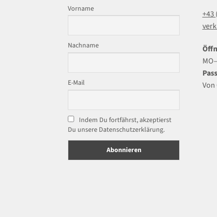
Vorname
+43 
verk
Nachname
Öffn
MO–F
Pass
E-Mail
Von 
Indem Du fortfährst, akzeptierst
Du unsere Datenschutzerklärung.