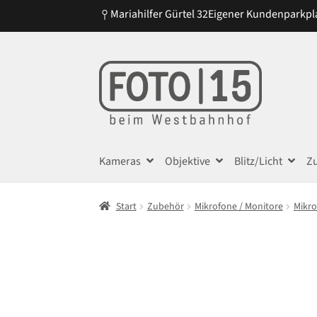
Mariahilfer Gürtel 32
Eigener Kundenparkpl
Zur
Zum
Navigation
Inhalt
springen
springen
Kameras
Objektive
Blitz/Licht
Z
Start
Zubehör
Mikrofone / Monitore
Mikr