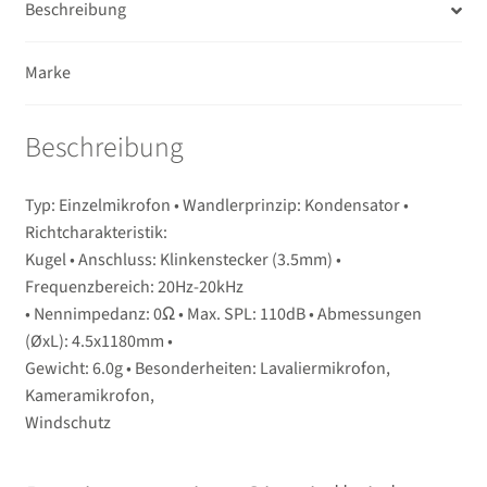
Beschreibung
Unterm
Unterwassergehäuse
öffnen
Marke
Unterm
Drucker / Scanner
öffnen
Beschreibung
GPS / WiFi Module
Unterm
Schutz und Pflege
Typ: Einzelmikrofon • Wandlerprinzip: Kondensator •
öffnen
Richtcharakteristik:
Sucherzubehör
Kugel • Anschluss: Klinkenstecker (3.5mm) •
Frequenzbereich: 20Hz-20kHz
USB/HDMI-Kabel
• Nennimpedanz: 0Ω • Max. SPL: 110dB • Abmessungen
(ØxL): 4.5x1180mm •
Unterm
Gewicht: 6.0g • Besonderheiten: Lavaliermikrofon,
Taschen/Rucksäcke
öffnen
Kameramikrofon,
Windschutz
Unterm
Stative
öffnen
Unterm
Second-Hand