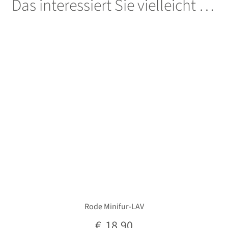
Das interessiert Sie vielleicht …
öffnen
Rode Minifur-LAV
€
18,90