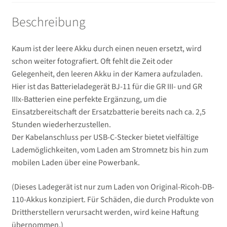
Novoflex
Beschreibung
Ferngläser
Kaum ist der leere Akku durch einen neuen ersetzt, wird
schon weiter fotografiert. Oft fehlt die Zeit oder
Unterm
Mikrofone / Monitore
Gelegenheit, den leeren Akku in der Kamera aufzuladen.
öffnen
Hier ist das Batterieladegerät BJ-11 für die GR III- und GR
Unterm
Unterwassergehäuse
IIIx-Batterien eine perfekte Ergänzung, um die
öffnen
Einsatzbereitschaft der Ersatzbatterie bereits nach ca. 2,5
Unterm
Drucker / Scanner
Stunden wiederherzustellen.
öffnen
Der Kabelanschluss per USB-C-Stecker bietet vielfältige
GPS / WiFi Module
Lademöglichkeiten, vom Laden am Stromnetz bis hin zum
mobilen Laden über eine Powerbank.
Unterm
Schutz und Pflege
öffnen
(Dieses Ladegerät ist nur zum Laden von Original-Ricoh-DB-
110-Akkus konzipiert. Für Schäden, die durch Produkte von
Sucherzubehör
Drittherstellern verursacht werden, wird keine Haftung
übernommen.)
USB/HDMI-Kabel