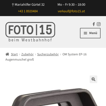
Mariahilfer Gürtel 32
Mo – Fr 9:30 – 18:00
+43 1 8920484
verkauf@foto15.at
Zur
Zum
F
In
Navigation
Inhalt
a
st
Menü
springen
springen
c
ag
e
ra
Unterm
Kameras
b
m
öffnen
Start
Zubehör
Sucherzubehör
OM System EP-16
o
Unterm
Augenmuschel groß
Objektive
o
öffnen
k
Unterm
Blitz/Licht
öffnen
Unterm
Zubehör
🔍
öffnen
Unterm
NiSi Filtersysteme
öffnen