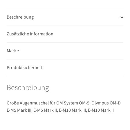
USB/HDMI-Kabel
Beschreibung
Unterm
Taschen/Rucksäcke
öffnen
Zusätzliche Information
Unterm
Stative
öffnen
Marke
Unterm
Second-Hand
öffnen
Produktsicherheit
Beschreibung
Große Augenmuschel für OM System OM-5, Olympus OM-D
E-M5 Mark III, E-M5 Mark II, E-M10 Mark III, E-M10 Mark II