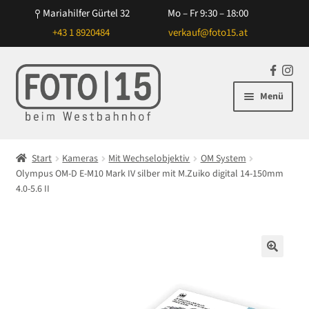
Mariahilfer Gürtel 32
Mo – Fr 9:30 – 18:00
+43 1 8920484
verkauf@foto15.at
Zur
Zum
F
In
Navigation
Inhalt
a
st
Menü
springen
springen
c
ag
e
ra
Unterm
Kameras
b
m
öffnen
Start
Kameras
Mit Wechselobjektiv
OM System
o
Unterm
Olympus OM-D E-M10 Mark IV silber mit M.Zuiko digital 14-150mm
Mit Wechselobjektiv
o
öffnen
4.0-5.6 II
k
Canon
Nikon
🔍
Sony