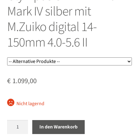
öffnen
Mark IV silber mit
Unterm
Objektive
öffnen
M.Zuiko digital 14-
Unterm
Blitz/Licht
150mm 4.0-5.6 II
öffnen
Unterm
Zubehör
öffnen
Unterm
Taschen/Rucksäcke
öffnen
Unterm
€
1.099,00
Stative
öffnen
Unterm
Second-Hand
öffnen
Nicht lagernd
Olympus
In den Warenkorb
OM-