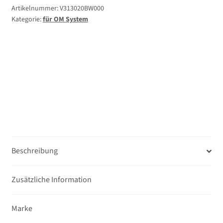
7-
Artikelnummer:
V313020BW000
Kategorie:
für OM System
14mm
2.8
PRO
+++
Abzüglich
€200.-
Cashback
nach
Einreichung
bei
OM
Beschreibung
SYSTEM++++
Menge
Zusätzliche Information
Marke