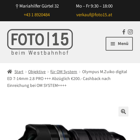
Mariahilfer Gürtel 32
Mo – Fr 9:30 – 18:00
+43 1 8920484
verkauf@foto15.at
Zur
Zum
F
In
Navigation
Inhalt
a
st
Menü
springen
springen
c
ag
e
ra
Unterm
Kameras
b
m
öffnen
Start
Objektive
für OM System
Olympus M.Zuiko digital
o
Unterm
ED 7-14mm 2.8 PRO +++ Abzüglich €200.- Cashback nach
Objektive
o
öffnen
Einreichung bei OM SYSTEM++++
k
Unterm
für Canon
öffnen
Unterm
für Nikon
öffnen
🔍
Unterm
für Sony
öffnen