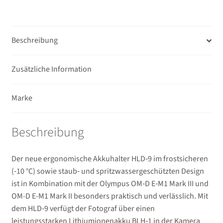
Unterm
Mikrofone / Monitore
öffnen
Unterm
Unterwassergehäuse
Beschreibung
öffnen
Unterm
Drucker / Scanner
Zusätzliche Information
öffnen
GPS / WiFi Module
Marke
Unterm
Schutz und Pflege
öffnen
Beschreibung
Sucherzubehör
Der neue ergonomische Akkuhalter HLD‑9 im frostsicheren
USB/HDMI-Kabel
(‑10 °C) sowie staub‑ und spritzwassergeschützten Design
ist in Kombination mit der Olympus OM‑D E‑M1 Mark III und
Unterm
OM-D E-M1 Mark II besonders praktisch und verlässlich. Mit
Taschen/Rucksäcke
öffnen
dem HLD‑9 verfügt der Fotograf über einen
Unterm
leistungsstarken Lithiumionenakku BLH‑1 in der Kamera
Stative