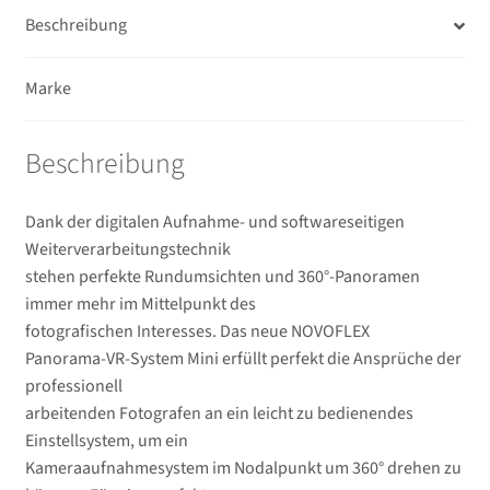
Beschreibung
USB/HDMI-Kabel
Unterm
Taschen/Rucksäcke
Marke
öffnen
Unterm
Stative
Beschreibung
öffnen
Unterm
Second-Hand
öffnen
Dank der digitalen Aufnahme- und softwareseitigen
Weiterverarbeitungstechnik
stehen perfekte Rundumsichten und 360°-Panoramen
immer mehr im Mittelpunkt des
fotografischen Interesses. Das neue
NOVOFLEX
Panorama-VR-System Mini erfüllt perfekt die Ansprüche der
professionell
arbeitenden Fotografen an ein leicht zu bedienendes
Einstellsystem, um ein
Kameraaufnahmesystem im Nodalpunkt um 360° drehen zu