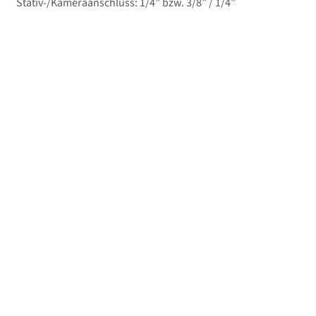
Stativ-/Kameraanschluss: 1/4” bzw. 3/8” / 1/4”