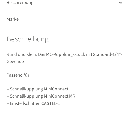
Beschreibung
USB/HDMI-Kabel
Marke
Unterm
Taschen/Rucksäcke
öffnen
Unterm
Beschreibung
Stative
öffnen
Unterm
Second-Hand
Rund und klein. Das MC-Kupplungsstück mit Standard-1/4″-
öffnen
Gewinde
Passend für:
– Schnellkupplung MiniConnect
– Schnellkupplung MiniConnect MR
– Einstellschlitten CASTEL-L