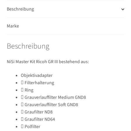
USB/HDMI-Kabel
Beschreibung
Unterm
Taschen/Rucksäcke
Marke
öffnen
Unterm
Stative
öffnen
Beschreibung
Unterm
Second-Hand
öffnen
NiSi Master Kit Ricoh GR III bestehend aus:
Objektivadapter
Filterhalterung
Ring
Grauverlauffilter Medium GND8
Grauverlauffilter Soft GND8
Graufilter ND8
Graufilter ND64
Polfilter