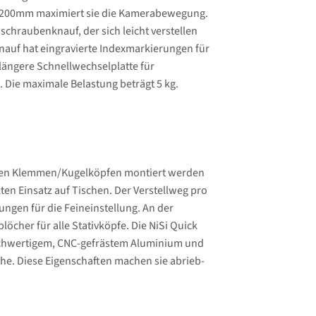
n 200mm maximiert sie die Kamerabewegung.
chraubenknauf, der sich leicht verstellen
auf hat eingravierte Indexmarkierungen für
 längere Schnellwechselplatte für
n. Die maximale Belastung beträgt 5 kg.
blen Klemmen/Kugelköpfen montiert werden
en Einsatz auf Tischen. Der Verstellweg pro
ngen für die Feineinstellung. An der
öcher für alle Stativköpfe. Die NiSi Quick
ochwertigem, CNC-gefrästem Aluminium und
che. Diese Eigenschaften machen sie abrieb-