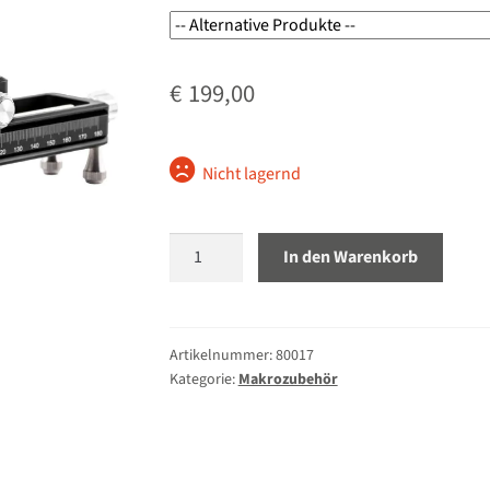
€
199,00
Nicht lagernd
NiSi
In den Warenkorb
Makroschlitten
NM-
200s
Menge
Artikelnummer:
80017
Kategorie:
Makrozubehör