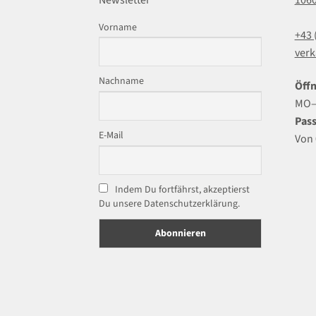
Vorname
+43 
verk
Nachname
Öffn
MO–F
Pass
E-Mail
Von 
Indem Du fortfährst, akzeptierst
Du unsere Datenschutzerklärung.