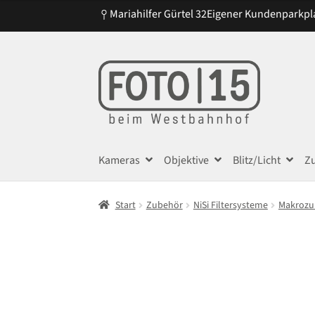
Mariahilfer Gürtel 32
Eigener Kundenparkpl
Zur
Zum
Navigation
Inhalt
springen
springen
Kameras
Objektive
Blitz/Licht
Z
Start
Zubehör
NiSi Filtersysteme
Makrozu