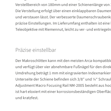
Verstellbereich von 180mm und einer Schienenlänge vo
Die Verstellung erfolgt über einen einklappbaren Daumens
und verstauen lässt. Der verbesserte Daumenschraubenkn
präzise Einstellungen. Im Lieferumfang enthalten ist eine
Teleobjektive mit Riemennut, leicht zu ver- und entriegel
Präzise einstellbar
Der Makroschlitten kann mit den meisten Arca-kompati
und verfügt über vier abnehmbare Fußnägel für den direkt
Umdrehung beträgt 1 mm mit eingravierten Indexmarkieru
Unterseite der Schiene befinden sich 3/8″ und ¼“ Schraubl
Adjustment Macro Focusing Rail NM-200S besteht aus h
ist hart eloxiert mit einer korrosionsbeständigen Oberflä
und kratzfest.