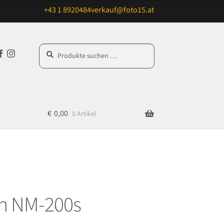
+43 1 8920484
verkauf@foto15.at
Suchen
Suchen
F
In
nach:
a
st
c
ag
e
ra
b
m
€
0,00
0 Artikel
o
o
k
en NM-200s