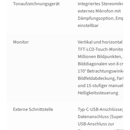
Tonaufzeichnungsgerät
Integriertes Stereomikrof
externes Mikrofon mit
Dämpfungsoption, Empfind
einstellbar
Monitor
Vertikal und horizontal ne
TFT-LCD-Touch-Monitor mit
Millionen Bildpunkten, ein
Bilddiagonalen von 8 cm (3,
170° Betrachtungswinkel, 
Bildfeldabdeckung, Farbab
und 15-stufiger manueller
Helligkeitssteuerung
Externe Schnittstelle
Typ-C-USB-Anschlüsse; US
Datenanschluss (SuperSpe
USB-Anschluss zur