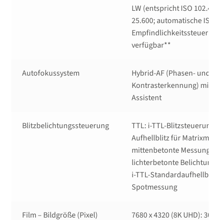
LW (entspricht ISO 102.400
25.600; automatische ISO-
Empfindlichkeitssteuerun
verfügbar**
Autofokussystem
Hybrid-AF (Phasen- und
Kontrasterkennung) mit F
Assistent
Blitzbelichtungssteuerung
TTL: i-TTL-Blitzsteuerung, 
Aufhellblitz für Matrixmes
mittenbetonte Messung u
lichterbetonte Belichtung
i-TTL-Standardaufhellblitz
Spotmessung
Film – Bildgröße (Pixel)
7680 x 4320 (8K UHD): 30p