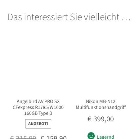
Das interessiert Sie vielleicht …
Angelbird AV PRO SX
Nikon MB-N12
CFexpress R1785/W1600
Multifunktionshandgriff
160GB Type B
€
399,00
ANGEBOT!
Ursprünglicher
Aktueller
€
215,99
€
159,90
Lagernd