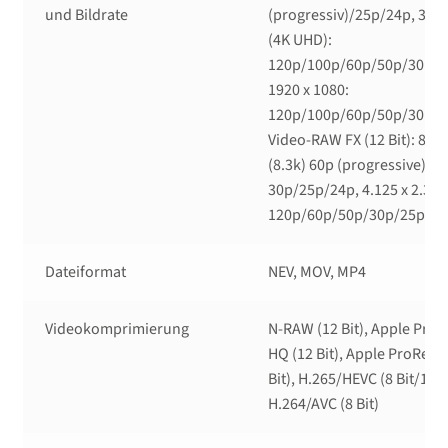
und Bildrate
(progressiv)/25p/24p, 3840
(4K UHD):
120p/100p/60p/50p/30p/2
1920 x 1080:
120p/100p/60p/50p/30p/2
Video-RAW FX (12 Bit): 8.25
(8.3k) 60p (progressive)
30p/25p/24p, 4.125 x 2.322
120p/60p/50p/30p/25p/2
Dateiformat
NEV, MOV, MP4
Videokomprimierung
N-RAW (12 Bit), Apple Pro
HQ (12 Bit), Apple ProRes 
Bit), H.265/HEVC (8 Bit/10 Bi
H.264/AVC (8 Bit)