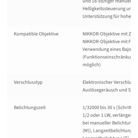
und 18-stufiger manueller
Helligkeitssteuerung und
Unterstützung für hohe Bi
Kompatible Objektive
NIKKOR-Objektive mit Z-Ba
NIKKOR-Objektive mit F-Ba
Verwendung eines Bajonet
(Funktionseinschränkung
möglich)
Verschlusstyp
Elektronischer Verschluss 
Auslösegeräusch und Sen
Belichtungszeit
1/32000 bis 30 s (Schrittwei
1/2 oder 1 LW, verlängerbar
bei manueller Belichtungs
(M)), Langzeitbelichtung (B