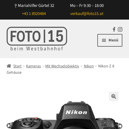
Mariahilfer Gürtel 32
Mo – Fr 9:30 – 18:00
+43 1 8920484
verkauf@foto15.at
Zur
Zum
F
In
Navigation
Inhalt
a
st
Menü
springen
springen
c
ag
e
ra
Unterm
Kameras
b
m
öffnen
Start
Kameras
Mit Wechselobjektiv
Nikon
Nikon Z 8
o
Unterm
Gehäuse
Mit Wechselobjektiv
o
öffnen
k
Canon
Nikon
🔍
Sony