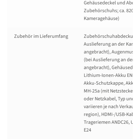
Gehäusedeckel und Abdec
Zubehörschuhs; ca. 820 g 
Kameragehäuse)
Zubehör im Lieferumfang
Zubehörschuhabdeckung B
Auslieferung an der Kame
angebracht), Augenmusche
(bei Auslieferung an der 
angebracht), Gehäusedeck
Lithium-Ionen-Akku EN-EL
Akku-Schutzkappe, Akkula
MH-25a (mit Netzsteckera
oder Netzkabel, Typ und F
variieren je nach Verkaufsl
region), HDMI-/USB-Kabelc
Trageriemen ANDC26, USB
E24