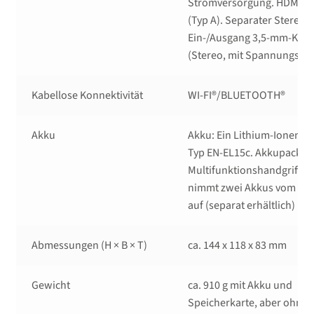
Stromversorgung. HDMI-A
(Typ A). Separater Stereo-
Ein-/Ausgang 3,5-mm-Kli
(Stereo, mit Spannungsve
Kabellose Konnektivität
WI-FI®/BLUETOOTH®
Akku
Akku: Ein Lithium-Ionen-
Typ EN-EL15c. Akkupack:
Multifunktionshandgriff 
nimmt zwei Akkus vom Typ
auf (separat erhältlich)
Abmessungen (H × B × T)
ca. 144 x 118 x 83 mm
Gewicht
ca. 910 g mit Akku und
Speicherkarte, aber ohne