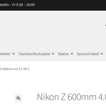
atz
Mo – Fr 9:30 – 18:00
ubehör
Taschen/Rucksäcke
Stative
Second-Hand
 Z 600mm 4.0 TC VR S
Nikon Z 600mm 4.
🔍