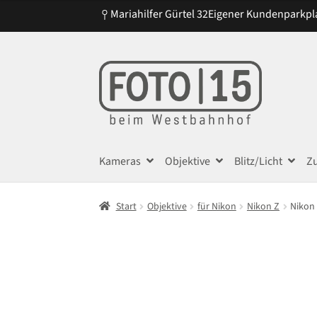
Mariahilfer Gürtel 32
Eigener Kundenparkpl
Zur
Zum
Navigation
Inhalt
springen
springen
Kameras
Objektive
Blitz/Licht
Z
Start
Objektive
für Nikon
Nikon Z
Nikon