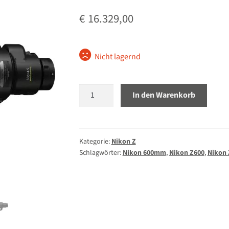
€
16.329,00
Nicht lagernd
Nikon
In den Warenkorb
Z
600mm
4.0
TC
Kategorie:
Nikon Z
Schlagwörter:
Nikon 600mm
,
Nikon Z600
,
Nikon 
VR
S
Menge