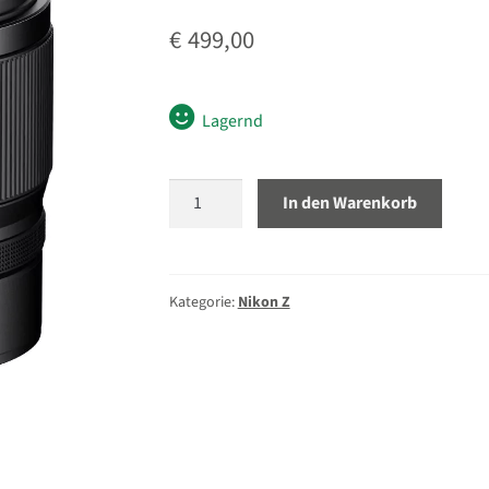
€
499,00
Lagernd
Nikon
In den Warenkorb
Z
50mm
1.4
Menge
Kategorie:
Nikon Z