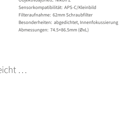
Objektivbajonett: Nikon Z
Sensorkompatibilität: APS-C/​Kleinbild
Filteraufnahme: 62mm Schraubfilter
Besonderheiten: abgedichtet, Innenfokussierung
Abmessungen: 74.5×86.5mm (ØxL)
leicht …