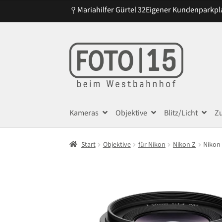
Mariahilfer Gürtel 32
Eigener Kundenparkpl
Zur
Zum
Navigation
Inhalt
springen
springen
Kameras
Objektive
Blitz/Licht
Z
Start
Objektive
für Nikon
Nikon Z
Nikon