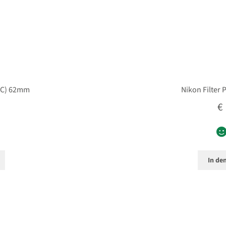
(NC) 62mm
Nikon Filter 
€
In de