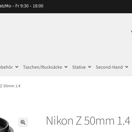
atz
Mo – Fr 9:30 – 18:00
ubehör
Taschen/Rucksäcke
Stative
Second-Hand
 Z 50mm 1.4
Nikon Z 50mm 1.4
🔍