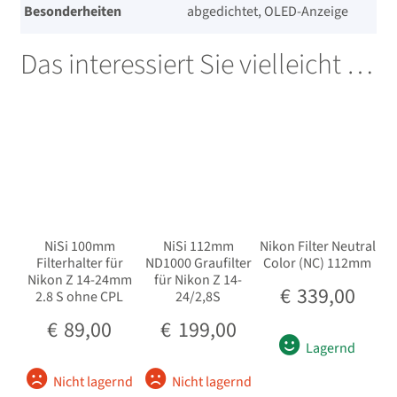
Besonderheiten
abgedichtet, OLED-Anzeige
Das interessiert Sie vielleicht …
NiSi 100mm
NiSi 112mm
Nikon Filter Neutral
Filterhalter für
ND1000 Graufilter
Color (NC) 112mm
Nikon Z 14-24mm
für Nikon Z 14-
€
339,00
2.8 S ohne CPL
24/2,8S
€
89,00
€
199,00
Lagernd
Nicht lagernd
Nicht lagernd