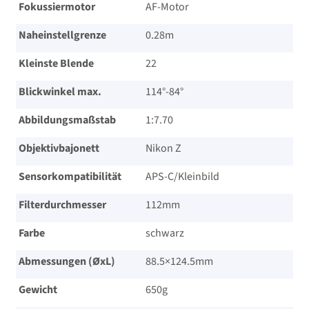
Fokussiermotor
AF-Motor
Naheinstellgrenze
0.28m
Kleinste Blende
22
Blickwinkel max.
114°-84°
Abbildungsmaßstab
1:7.70
Objektivbajonett
Nikon Z
Sensorkompatibilität
APS-C/​Kleinbild
Filterdurchmesser
112mm
Farbe
schwarz
Abmessungen (ØxL)
88.5×124.5mm
Gewicht
650g