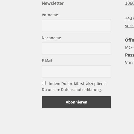
Newsletter
106
Vorname
+43 
verk
Nachname
Öffn
MO–F
Pass
E-Mail
Von 
Indem Du fortfährst, akzeptierst
Du unsere Datenschutzerklärung.