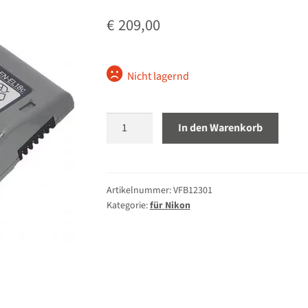
€
209,00
Nicht lagernd
Nikon
In den Warenkorb
EN-
EL18c
Li-
Ionen-
Artikelnummer:
VFB12301
Kategorie:
für Nikon
Akku
Menge