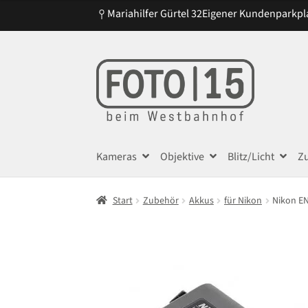
Mariahilfer Gürtel 32
Eigener Kundenparkpl
Zur
Zum
Navigation
Inhalt
springen
springen
Kameras
Objektive
Blitz/Licht
Z
Start
Zubehör
Akkus
für Nikon
Nikon EN