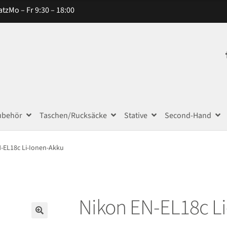
atz
Mo – Fr 9:30 – 18:00
ubehör
Taschen/Rucksäcke
Stative
Second-Hand
-EL18c Li-Ionen-Akku
Nikon EN-EL18c L
🔍