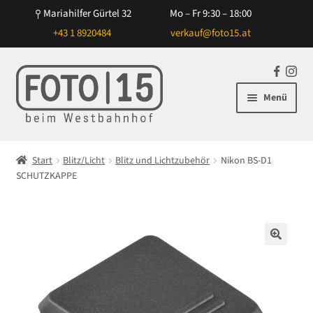
Mariahilfer Gürtel 32
Mo – Fr 9:30 – 18:00
+43 1 8920484
verkauf@foto15.at
Zur
Zum
F
In
Navigation
Inhalt
a
st
Menü
springen
springen
c
ag
e
ra
Unterm
Kameras
b
m
öffnen
Start
Blitz/Licht
Blitz und Lichtzubehör
Nikon BS-D1
o
Unterm
SCHUTZKAPPE
Objektive
o
öffnen
k
Unterm
Blitz/Licht
öffnen
für Projektoren
🔍
für Canon