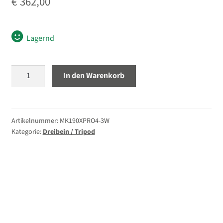
€
362,00
Lagernd
Manfrotto
In den Warenkorb
MK190XPRO4-
3W
Stativset
Menge
Artikelnummer:
MK190XPRO4-3W
Kategorie:
Dreibein / Tripod