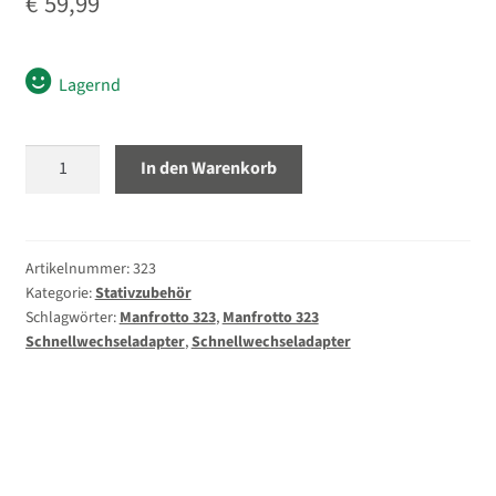
€
59,99
Lagernd
Manfrotto
In den Warenkorb
323
Schnellwechseladapter
Menge
Artikelnummer:
323
Kategorie:
Stativzubehör
Schlagwörter:
Manfrotto 323
,
Manfrotto 323
Schnellwechseladapter
,
Schnellwechseladapter