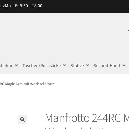
atz
Mo – Fr 9:30 – 18:00
ubehör
Taschen/Rucksäcke
Stative
Second-Hand
RC Magic Arm mit Wechselplatte
Manfrotto 244RC 
🔍