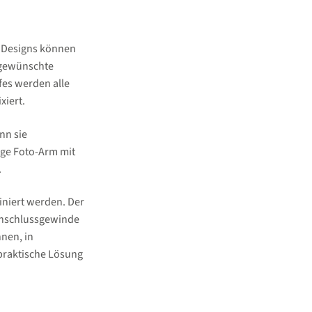
n Designs können
e gewünschte
fes werden alle
xiert.
nn sie
ige Foto-Arm mit
.
niert werden. Der
Anschlussgewinde
hnen, in
praktische Lösung