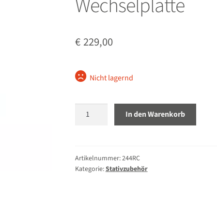
Wechselplatte
€
229,00
Nicht lagernd
Manfrotto
In den Warenkorb
244RC
Magic
Arm
mit
Artikelnummer:
244RC
Kategorie:
Stativzubehör
Wechselplatte
Menge