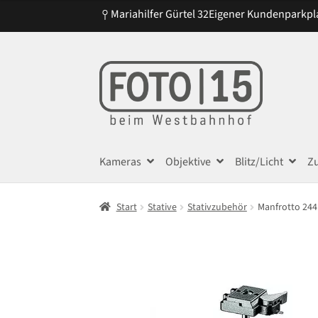
Mariahilfer Gürtel 32
Eigener Kundenparkpl
Zur
Zum
Navigation
Inhalt
springen
springen
Kameras
Objektive
Blitz/Licht
Z
Start
Stative
Stativzubehör
Manfrotto 244