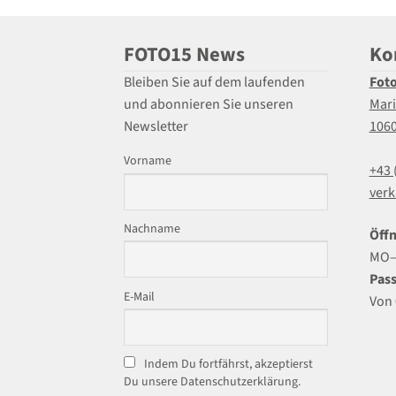
FOTO15 News
Ko
Bleiben Sie auf dem laufenden
Fot
und abonnieren Sie unseren
Mari
Newsletter
106
Vorname
+43 
verk
Nachname
Öffn
MO–F
Pass
E-Mail
Von 
Indem Du fortfährst, akzeptierst
Du unsere Datenschutzerklärung.